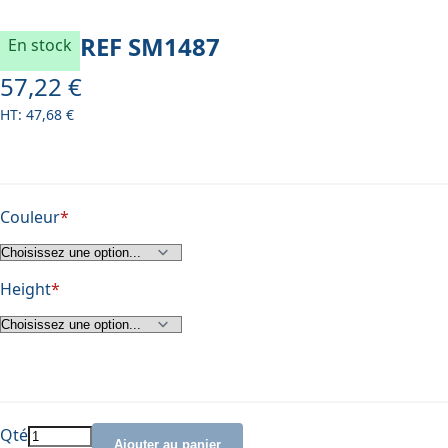
REF
SM1487
En stock
57,22 €
À partir de
47,68 €
Couleur
Height
Qté
Ajouter au panier