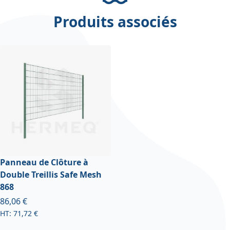
Produits associés
Panneau de Clôture à
Double Treillis Safe Mesh
868
À partir de
86,06 €
71,72 €