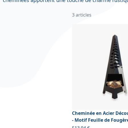
3
articles
Cheminée en Acier Déco
- Motif Feuille de Fougèr
À partir de
513,94 €