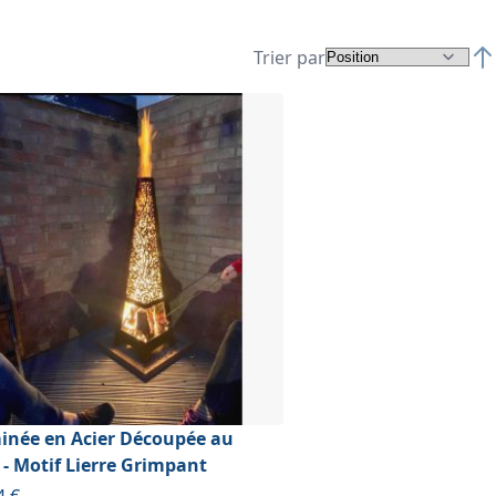
Trier par
Par
née en Acier Découpée au
 - Motif Lierre Grimpant
ir de
4 €