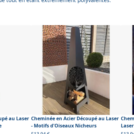
upé au Laser
Cheminée en Acier Découpé au Laser
Chemi
e
- Motifs d'Oiseaux Nicheurs
Laser
À partir de
À part
513,94 €
513,9