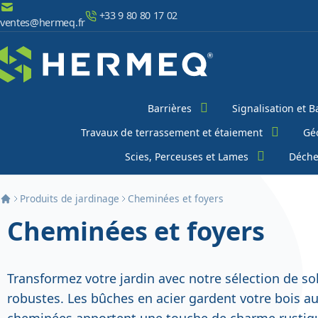
Aller au contenu
+33 9 80 80 17 02
ventes@hermeq.fr
Chercher
Barrières
Signalisation et B
Travaux de terrassement et étaiement
Géo
Scies, Perceuses et Lames
Déche
Produits de jardinage
Cheminées et foyers
Cheminées et foyers
Transformez votre jardin avec notre sélection de so
robustes. Les bûches en acier gardent votre bois au
cheminées apportent une touche de charme rustiqu