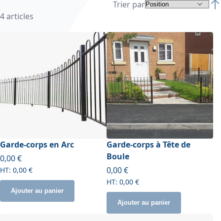
Trier par
Par
4
articles
Garde-corps en Arc
Garde-corps à Tête de
Boule
0,00 €
0,00 €
0,00 €
0,00 €
Ajouter au panier
Ajouter au panier