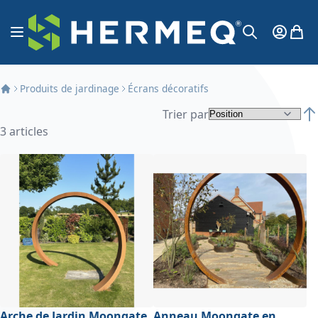
Aller au contenu
Affichage navigation
Mon Co
Mon 
Chercher
Produits de jardinage
Écrans décoratifs
Trier par
Par
3
articles
Arche de Jardin Moongate
Anneau Moongate en